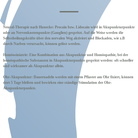
—
Neural-Therapie nach Hunecke:
Procain bzw. Lidocain wird in Akupunkturpunkte
oder an Nervenknotenpunkte (Ganglien) gespritzt. Auf die Weise werden die
Selbstheilungskräfte über den nervalen Weg aktiviert und Blockaden, wie z.B
durch Narben verursacht, können gelöst werden.
Homöosiniatrie:
Eine Kombination aus Akupunktur und Homöopathie, bei der
homöopathische Substanzen in Akupunkturpunkte gespritzt werden: oft schneller
und wirksamer als Akupunktur allein.
Ohr-Akupunktur:
Dauernadeln werden mit einem Pflaster am Ohr fixiert, können
dort 5 Tage bleiben und bewirken eine ständige Stimulation der Ohr-
Akupunkturpunkte.