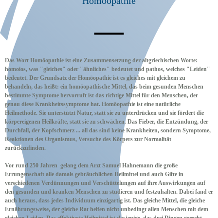
Homöopathie
—
Das Wort Homöopathie ist eine Zusammensetzung der altgriechischen Worte:
homoios, was "gleiches" oder "ähnliches" bedeutet und pathos, welches "Leiden"
bedeutet. Der Grundsatz der Homöopathie ist es gleiches mit gleichem zu
behandeln, das heißt: ein homöopathische Mittel, das beim gesunden Menschen
bestimmte Symptome hervorruft ist das richtige Mittel für den Menschen, der
genau diese Krankheitssymptome hat. Homöopathie ist eine natürliche
Heilmethode. Sie unterstützt Natur, statt sie zu unterdrücken und sie fördert die
körpereigenen Heilkräfte, statt sie zu schwächen. Das Fieber, die Entzündung, der
Durchfall, der Kopfschmerz ... all das sind keine Krankheiten, sondern Symptome,
Reaktionen des Organismus, Versuche des Körpers zur Normalität
zurückzufinden.
Vor rund 250 Jahren gelang dem Arzt Samuel Hahnemann die große
Errungenschaft alle damals gebräuchlichen Heilmittel und auch Gifte in
verschiedenen Verdünnungen und Verschüttelungen auf ihre Auswirkungen auf
den gesunden und kranken Menschen zu studieren und festzuhalten. Dabei fand er
auch heraus, dass jedes Individuum einzigartig ist. Das gleiche Mittel, die gleiche
Ernährungsweise, der gleiche Rat helfen nicht unbedingt allen Menschen mit dem